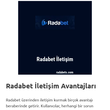
Radabet İletişim Avantajları
Radabet üzerinden iletişim kurmak birçok avantajı
beraberinde getirir. Kullanıcılar, herhangi bir sorun