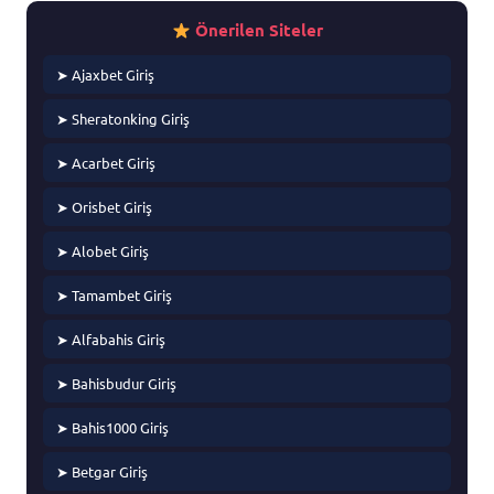
Önerilen Siteler
➤ Ajaxbet Giriş
➤ Sheratonking Giriş
➤ Acarbet Giriş
➤ Orisbet Giriş
➤ Alobet Giriş
➤ Tamambet Giriş
➤ Alfabahis Giriş
➤ Bahisbudur Giriş
➤ Bahis1000 Giriş
➤ Betgar Giriş