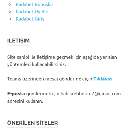
Radabet Bonusları
Radabet Üyelik
Radabet Giriş
İLETIŞIM
Site sahibi ile iletişime geçmek için aşağıda yer alan
yöntemleri kullanabilirsiniz.
Teams üzerinden mesaj göndermek için
Tıklayın
E-posta
göndermek için
bahisrehberim7@gmail.com
adresini kullanın.
ÖNERILEN SITELER