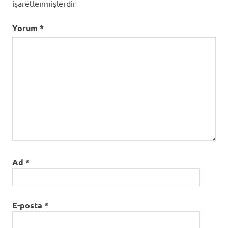
işaretlenmişlerdir
Yorum
*
Ad
*
E-posta
*