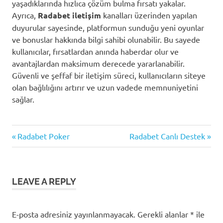
yaşadıklarında hızlıca çözüm bulma fırsatı yakalar.
Ayrıca,
Radabet iletişim
kanalları üzerinden yapılan
duyurular sayesinde, platformun sunduğu yeni oyunlar
ve bonuslar hakkında bilgi sahibi olunabilir. Bu sayede
kullanıcılar, fırsatlardan anında haberdar olur ve
avantajlardan maksimum derecede yararlanabilir.
Güvenli ve şeffaf bir iletişim süreci, kullanıcıların siteye
olan bağlılığını artırır ve uzun vadede memnuniyetini
sağlar.
Previous
Next
Yazı
Radabet Poker
Radabet Canlı Destek
Post:
Post:
gezinmesi
LEAVE A REPLY
E-posta adresiniz yayınlanmayacak.
Gerekli alanlar
*
ile