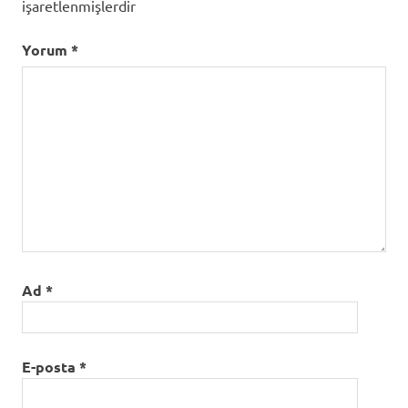
işaretlenmişlerdir
Yorum
*
Ad
*
E-posta
*