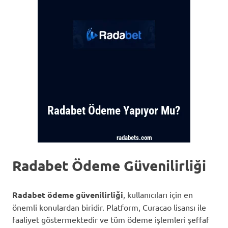
Radabet Ödeme Güvenilirliği
Radabet ödeme güvenilirliği
, kullanıcıları için en
önemli konulardan biridir. Platform, Curacao lisansı ile
faaliyet göstermektedir ve tüm ödeme işlemleri şeffaf